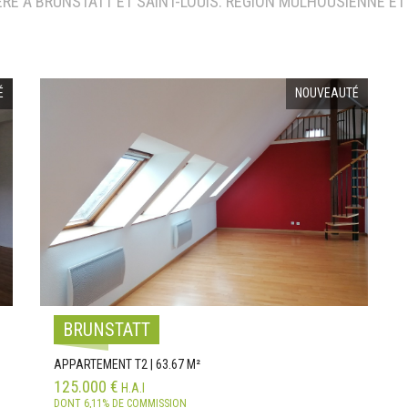
RE À BRUNSTATT ET SAINT-LOUIS. RÉGION MULHOUSIENNE ET
É
NOUVEAUTÉ
BRUNSTATT
APPARTEMENT T2 | 63.67 M²
125.000 €
H.A.I
DONT 6,11% DE COMMISSION