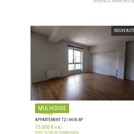
AGENCE IMMOBILIÈ
NOUVEAUT
MULHOUSE
APPARTEMENT T2 | 44.06 M²
75.000 €
H.A.I
DONT 8,70% DE COMMISSION