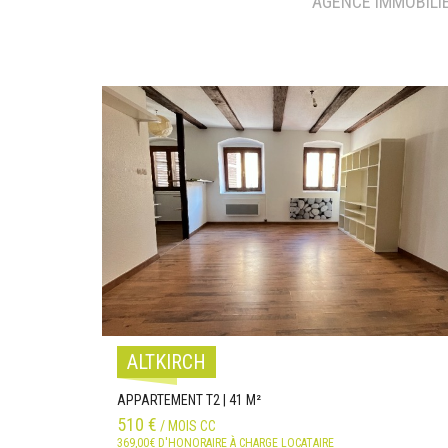
AGENCE IMMOBILIÈ
ALTKIRCH
APPARTEMENT T2 | 41 M²
510 €
/ MOIS CC
369,00€ D'HONORAIRE À CHARGE LOCATAIRE