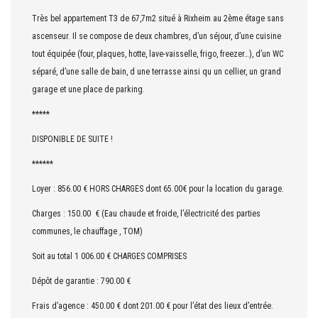
Très bel appartement T3 de 67,7m2 situé à Rixheim au 2ème étage sans
ascenseur. Il se compose de deux chambres, d’un séjour, d’une cuisine
tout équipée (four, plaques, hotte, lave-vaisselle, frigo, freezer…), d’un WC
séparé, d’une salle de bain, d une terrasse ainsi qu un cellier, un grand
garage et une place de parking.
*****
DISPONIBLE DE SUITE !
******
Loyer : 856.00 € HORS CHARGES dont 65.00€ pour la location du garage.
Charges : 150.00 € (Eau chaude et froide, l’électricité des parties
communes, le chauffage , TOM)
Soit au total 1 006.00 € CHARGES COMPRISES
Dépôt de garantie : 790.00 €
Frais d’agence : 450.00 € dont 201.00 € pour l’état des lieux d’entrée.