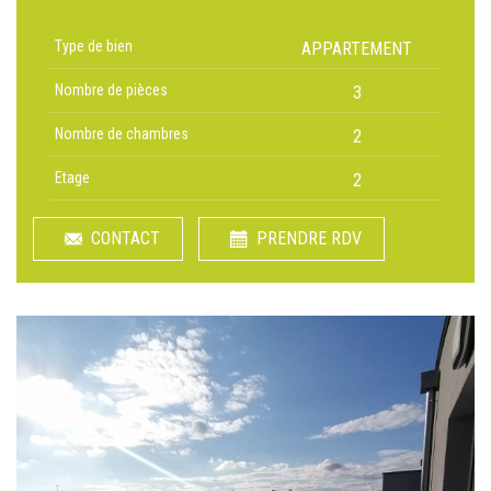
Type de bien
APPARTEMENT
Nombre de pièces
3
Nombre de chambres
2
Etage
2
CONTACT
PRENDRE RDV