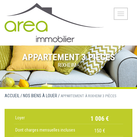
Toggle
navigati
APPARTEMENT 3 PIÈCES
RIXHEIM -
ACCUEIL
/ NOS BIENS À LOUER /
APPARTEMENT À RIXHEIM 3 PIÈCES
1 006 €
Loyer
Dont charges mensuelles incluses
150 €