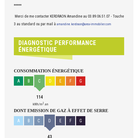
*****
Merci de me contacter KERDRAON Amandine au 03.89.06.51.07 - Touche
3 au standard ou par mail à
a
mandine.kerdraon@area-immobilier.com
DIAGNOSTIC PERFORMANCE
ÉNERGÉTIQUE
CONSOMMATION ÉNERGÉTIQUE
A
B
C
D
E
F
G
114
2
kWh/m
.an
DONT EMISSION DE GAZ À EFFET DE SERRE
A
B
C
D
E
F
G
43